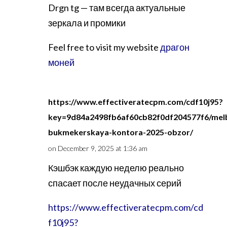
Drgn tg — там всегда актуальные
зеркала и промики
Feel free to visit my website
драгон
моней
https://www.effectiveratecpm.com/cdf10j95?
key=9d84a2498fb6af60cb82f0df204577f6/mel
bukmekerskaya-kontora-2025-obzor/
on December 9, 2025 at 1:36 am
Кэшбэк каждую неделю реально
спасает после неудачных серий
https://www.effectiveratecpm.com/cd
f10j95?