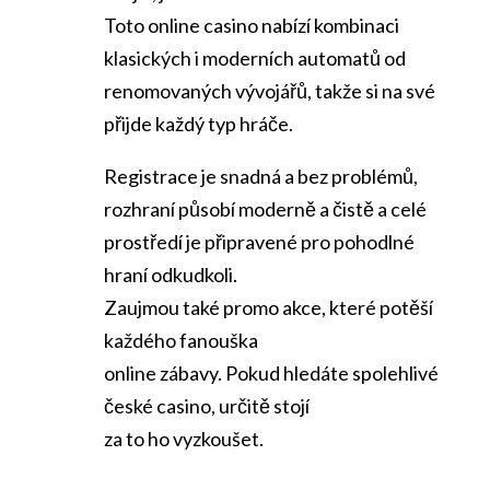
Toto online casino nabízí kombinaci
klasických i moderních automatů od
renomovaných vývojářů, takže si na své
přijde každý typ hráče.
Registrace je snadná a bez problémů,
rozhraní působí moderně a čistě a celé
prostředí je připravené pro pohodlné
hraní odkudkoli.
Zaujmou také promo akce, které potěší
každého fanouška
online zábavy. Pokud hledáte spolehlivé
české casino, určitě stojí
za to ho vyzkoušet.