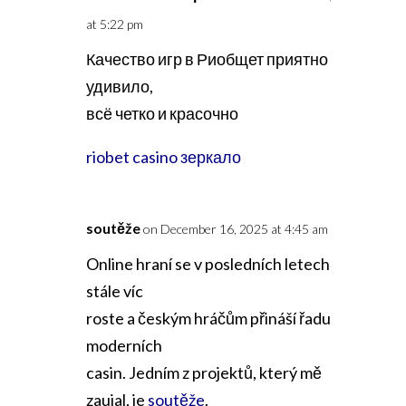
at 5:22 pm
Качество игр в Риобщет приятно
удивило,
всё четко и красочно
riobet casino зеркало
soutěže
on December 16, 2025 at 4:45 am
Online hraní se v posledních letech
stále víc
roste a českým hráčům přináší řadu
moderních
casin. Jedním z projektů, který mě
zaujal, je
soutěže
.